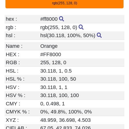
rgb(255, 128, 0)
hex :
#ff8000
rgb :
rgb(255, 128, 0)
hsl :
hsl(30.118, 100%, 50%)
Name :
Orange
HEX :
#FF8000
RGB :
255, 128, 0
HSL :
30.118, 1, 0.5
HSL % :
30.118, 100, 50
HSV :
30.118, 1, 1
HSV % :
30.118, 100, 100
CMY :
0, 0.498, 1
CMYK % :
0%, 49.8%, 100%, 0%
XYZ :
48.959, 36.698, 4.503
CIELAB :
67.05, 42.833, 74.026