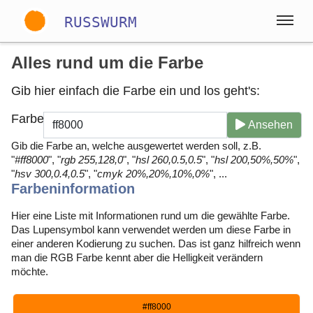
RUSSWURM
Alles rund um die Farbe
Gallery
Gib hier einfach die Farbe ein und los geht's:
Farbe
Englisch
Deutsch
Spanisch
Ansehen
Gib die Farbe an, welche ausgewertet werden soll, z.B.
"
#ff8000
", "
rgb 255,128,0
", "
hsl 260,0.5,0.5
", "
hsl 200,50%,50%
",
"
hsv 300,0.4,0.5
", "
cmyk 20%,20%,10%,0%
", ...
Farbeninformation
Hier eine Liste mit Informationen rund um die gewählte Farbe.
Das Lupensymbol kann verwendet werden um diese Farbe in
einer anderen Kodierung zu suchen. Das ist ganz hilfreich wenn
man die RGB Farbe kennt aber die Helligkeit verändern
möchte.
#ff8000