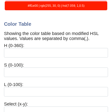
#ff1e00 | rgb(255, 30, 0) | hsl(7.059, 1,0.5)
Color Table
Showing the color table based on modified HSL
values. Values are separated by comma(,).
H (0-360):
S (0-100):
L (0-100):
Select (x-y):