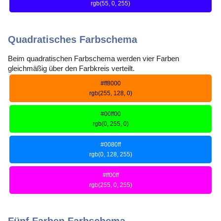
rgb(55, 0, 255)
Quadratisches Farbschema
Beim quadratischen Farbschema werden vier Farben
gleichmäßig über den Farbkreis verteilt.
#ff8000
rgb(255, 128, 0)
#00ff00
rgb(0, 255, 0)
#0080ff
rgb(0, 128, 255)
#ff00ff
rgb(255, 0, 255)