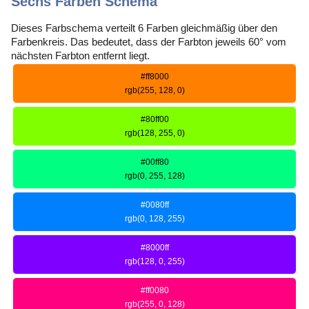
Sechs Farben Schema
Dieses Farbschema verteilt 6 Farben gleichmäßig über den
Farbenkreis. Das bedeutet, dass der Farbton jeweils 60° vom
nächsten Farbton entfernt liegt.
#ff8000
rgb(255, 128, 0)
#80ff00
rgb(128, 255, 0)
#00ff80
rgb(0, 255, 128)
#0080ff
rgb(0, 128, 255)
#8000ff
rgb(128, 0, 255)
#ff0080
rgb(255, 0, 128)