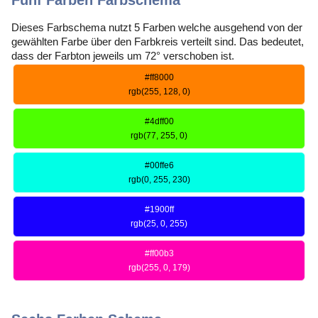
Fünf Farben Farbschema
Dieses Farbschema nutzt 5 Farben welche ausgehend von der
gewählten Farbe über den Farbkreis verteilt sind. Das bedeutet,
dass der Farbton jeweils um 72° verschoben ist.
#ff8000
rgb(255, 128, 0)
#4dff00
rgb(77, 255, 0)
#00ffe6
rgb(0, 255, 230)
#1900ff
rgb(25, 0, 255)
#ff00b3
rgb(255, 0, 179)