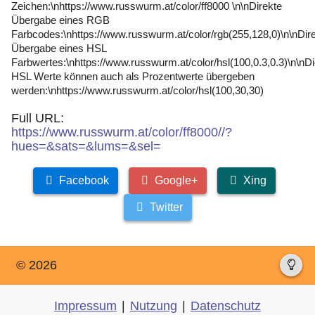
Zeichen:\nhttps://www.russwurm.at/color/ff8000 \n\nDirekte
Übergabe eines RGB
Farbcodes:\nhttps://www.russwurm.at/color/rgb(255,128,0)\n\nDir
Übergabe eines HSL
Farbwertes:\nhttps://www.russwurm.at/color/hsl(100,0.3,0.3)\n\nD
HSL Werte können auch als Prozentwerte übergeben
werden:\nhttps://www.russwurm.at/color/hsl(100,30,30)
Full URL:
https://www.russwurm.at/color/ff8000//?
hues=&sats=&lums=&sel=
Facebook
Google+
Xing
Twitter
© 2026
Impressum
|
Nutzung
|
Datenschutz