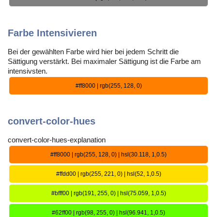
Farbe Intensivieren
Bei der gewählten Farbe wird hier bei jedem Schritt die
Sättigung verstärkt. Bei maximaler Sättigung ist die Farbe am
intensivsten.
#ff8000 | rgb(255, 128, 0)
convert-color-hues
convert-color-hues-explanation
#ff8000 | rgb(255, 128, 0) | hsl(30.118, 1,0.5)
#ffdd00 | rgb(255, 221, 0) | hsl(52, 1,0.5)
#bfff00 | rgb(191, 255, 0) | hsl(75.059, 1,0.5)
#62ff00 | rgb(98, 255, 0) | hsl(96.941, 1,0.5)