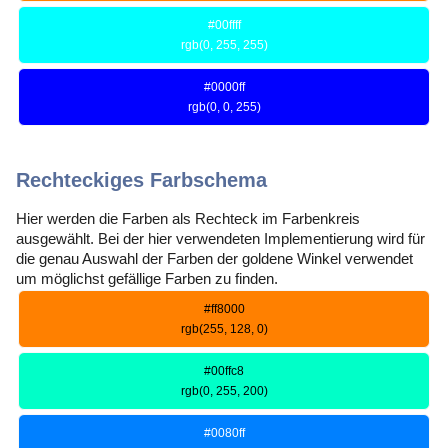
#00ffff
rgb(0, 255, 255)
#0000ff
rgb(0, 0, 255)
Rechteckiges Farbschema
Hier werden die Farben als Rechteck im Farbenkreis
ausgewählt. Bei der hier verwendeten Implementierung wird für
die genau Auswahl der Farben der goldene Winkel verwendet
um möglichst gefällige Farben zu finden.
#ff8000
rgb(255, 128, 0)
#00ffc8
rgb(0, 255, 200)
#0080ff