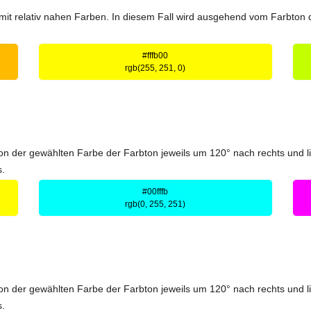
t relativ nahen Farben. In diesem Fall wird ausgehend vom Farbton d
#fffb00
rgb(255, 251, 0)
 der gewählten Farbe der Farbton jeweils um 120° nach rechts und li
s.
#00fffb
rgb(0, 255, 251)
 der gewählten Farbe der Farbton jeweils um 120° nach rechts und li
s.