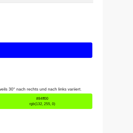
s 30° nach rechts und nach links variiert.
#84ff00
rgb(132, 255, 0)