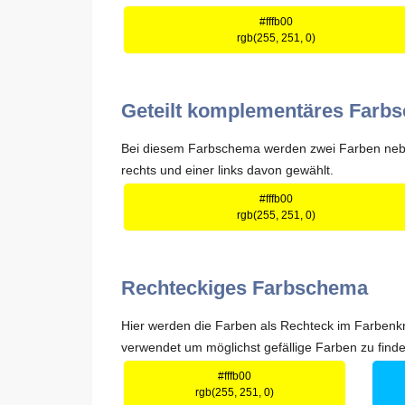
#fffb00
rgb(255, 251, 0)
Geteilt komplementäres Farb
Bei diesem Farbschema werden zwei Farben nebe
rechts und einer links davon gewählt.
#fffb00
rgb(255, 251, 0)
Rechteckiges Farbschema
Hier werden die Farben als Rechteck im Farbenkr
verwendet um möglichst gefällige Farben zu finde
#fffb00
rgb(255, 251, 0)