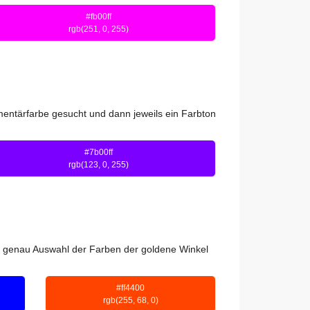
#fb00ff
rgb(251, 0, 255)
ntärfarbe gesucht und dann jeweils ein Farbton
#7b00ff
rgb(123, 0, 255)
ie genau Auswahl der Farben der goldene Winkel
#ff4400
rgb(255, 68, 0)