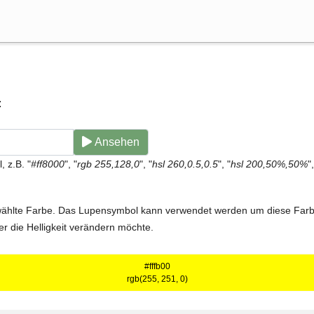
:
Deutsch
Ansehen
 z.B. "
#ff8000
", "
rgb 255,128,0
", "
hsl 260,0.5,0.5
", "
hsl 200,50%,50%
",
ewählte Farbe. Das Lupensymbol kann verwendet werden um diese Farbe
r die Helligkeit verändern möchte.
#fffb00
rgb(255, 251, 0)