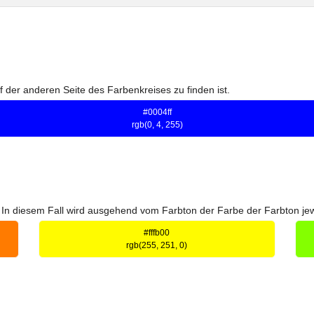
 der anderen Seite des Farbenkreises zu finden ist.
#0004ff
rgb(0, 4, 255)
n diesem Fall wird ausgehend vom Farbton der Farbe der Farbton jeweil
#fffb00
rgb(255, 251, 0)