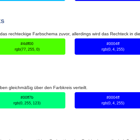
ks
das rechteckige Farbschema zuvor, allerdings wird das Rechteck in die
#4dff00
#0004ff
rgb(77, 255, 0)
rgb(0, 4, 255)
n gleichmäßig über den Farbkreis verteilt.
#00ff7b
#0004ff
rgb(0, 255, 123)
rgb(0, 4, 255)