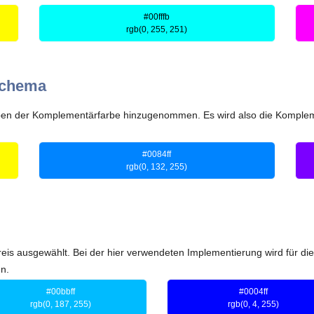
#00fffb
rgb(0, 255, 251)
schema
n der Komplementärfarbe hinzugenommen. Es wird also die Kompleme
#0084ff
rgb(0, 132, 255)
eis ausgewählt. Bei der hier verwendeten Implementierung wird für d
n.
#00bbff
#0004ff
rgb(0, 187, 255)
rgb(0, 4, 255)