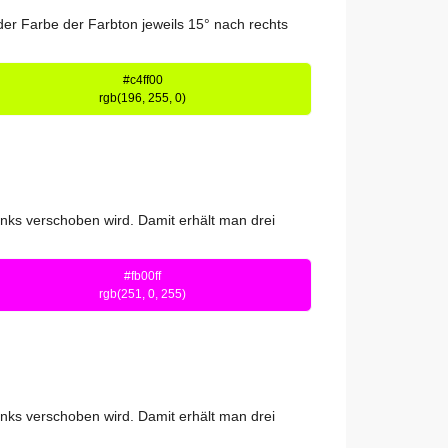
er Farbe der Farbton jeweils 15° nach rechts
#c4ff00
rgb(196, 255, 0)
nks verschoben wird. Damit erhält man drei
#fb00ff
rgb(251, 0, 255)
nks verschoben wird. Damit erhält man drei