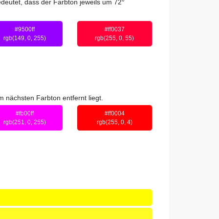
deutet, dass der Farbton jeweils um 72°
#9500ff
#ff0037
rgb(149, 0, 255)
rgb(255, 0, 55)
 nächsten Farbton entfernt liegt.
#fb00ff
#ff0004
rgb(251, 0, 255)
rgb(255, 0, 4)