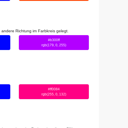
 andere Richtung im Farbkreis gelegt.
#b300ff
rgb(179, 0, 255)
#ff0084
rgb(255, 0, 132)