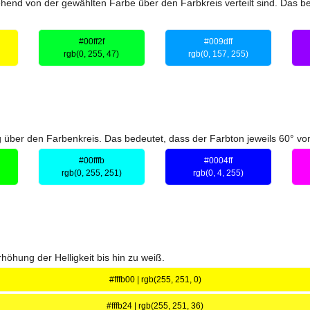
nd von der gewählten Farbe über den Farbkreis verteilt sind. Das be
#00ff2f
#009dff
rgb(0, 255, 47)
rgb(0, 157, 255)
über den Farbenkreis. Das bedeutet, dass der Farbton jeweils 60° vom
#00fffb
#0004ff
rgb(0, 255, 251)
rgb(0, 4, 255)
höhung der Helligkeit bis hin zu weiß.
#fffb00 | rgb(255, 251, 0)
#fffb24 | rgb(255, 251, 36)