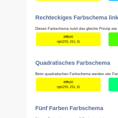
Rechteckiges Farbschema lin
Dieses Farbschema nutzt das gleiche Prinzip wie 
#fffb00
rgb(255, 251, 0)
Quadratisches Farbschema
Beim quadratischen Farbschema werden vier Farbe
#fffb00
rgb(255, 251, 0)
Fünf Farben Farbschema