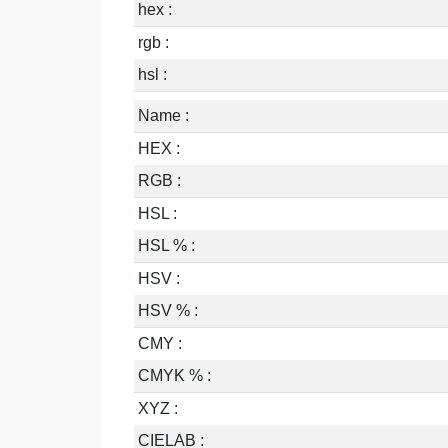
hex :
rgb :
hsl :
Name :
HEX :
RGB :
HSL :
HSL % :
HSV :
HSV % :
CMY :
CMYK % :
XYZ :
CIELAB :