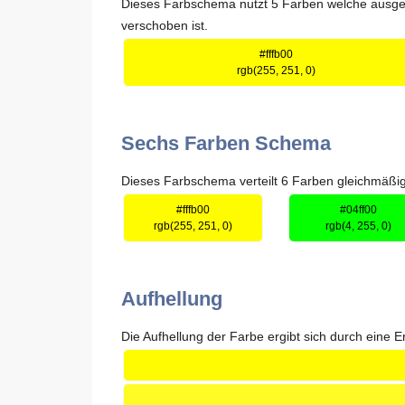
Dieses Farbschema nutzt 5 Farben welche ausgehe
verschoben ist.
#fffb00
rgb(255, 251, 0)
Sechs Farben Schema
Dieses Farbschema verteilt 6 Farben gleichmäßig 
#fffb00
#04ff00
rgb(255, 251, 0)
rgb(4, 255, 0)
Aufhellung
Die Aufhellung der Farbe ergibt sich durch eine Er