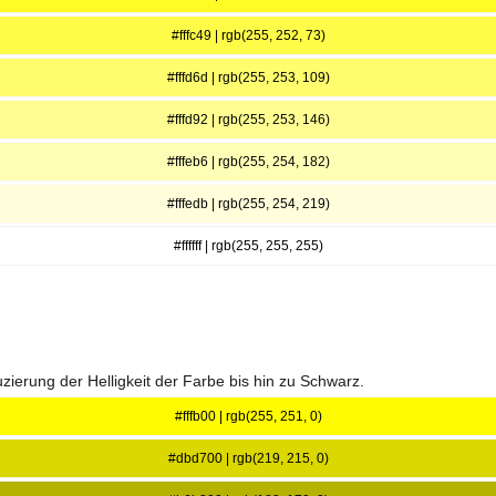
#fffc49 | rgb(255, 252, 73)
#fffd6d | rgb(255, 253, 109)
#fffd92 | rgb(255, 253, 146)
#fffeb6 | rgb(255, 254, 182)
#fffedb | rgb(255, 254, 219)
#ffffff | rgb(255, 255, 255)
ierung der Helligkeit der Farbe bis hin zu Schwarz.
#fffb00 | rgb(255, 251, 0)
#dbd700 | rgb(219, 215, 0)