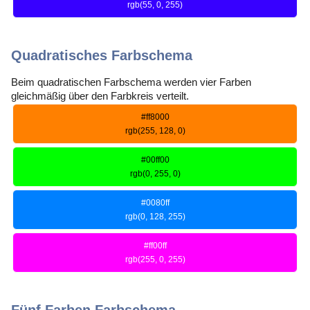
rgb(55, 0, 255)
Quadratisches Farbschema
Beim quadratischen Farbschema werden vier Farben
gleichmäßig über den Farbkreis verteilt.
#ff8000
rgb(255, 128, 0)
#00ff00
rgb(0, 255, 0)
#0080ff
rgb(0, 128, 255)
#ff00ff
rgb(255, 0, 255)