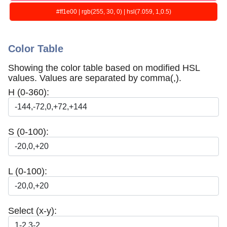
#ff1e00 | rgb(255, 30, 0) | hsl(7.059, 1,0.5)
Color Table
Showing the color table based on modified HSL
values. Values are separated by comma(,).
H (0-360):
S (0-100):
L (0-100):
Select (x-y):