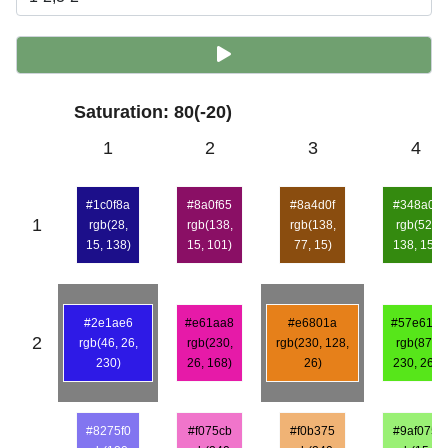
Saturation: 80(-20)
1
2
3
4
#1c0f8a
#8a0f65
#8a4d0f
#348a0f
1
rgb(28,
rgb(138,
rgb(138,
rgb(52,
15, 138)
15, 101)
77, 15)
138, 15)
#2e1ae6
#e61aa8
#e6801a
#57e61a
2
rgb(46, 26,
rgb(230,
rgb(230, 128,
rgb(87,
230)
26, 168)
26)
230, 26)
#8275f0
#f075cb
#f0b375
#9af075