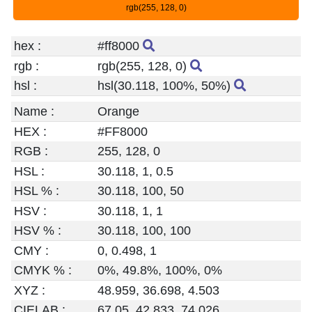
rgb(255, 128, 0)
hex :
#ff8000
rgb :
rgb(255, 128, 0)
hsl :
hsl(30.118, 100%, 50%)
Name :
Orange
HEX :
#FF8000
RGB :
255, 128, 0
HSL :
30.118, 1, 0.5
HSL % :
30.118, 100, 50
HSV :
30.118, 1, 1
HSV % :
30.118, 100, 100
CMY :
0, 0.498, 1
CMYK % :
0%, 49.8%, 100%, 0%
XYZ :
48.959, 36.698, 4.503
CIELAB :
67.05, 42.833, 74.026