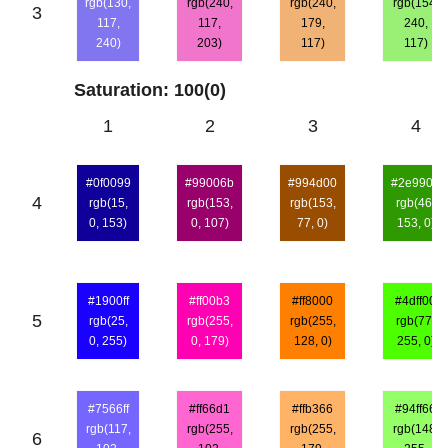
rgb(130,
rgb(240,
rgb(240,
rgb(154,
3
117,
117,
179,
240,
240)
203)
117)
117)
Saturation: 100(0)
1
2
3
4
#0f0099
#99006b
#994d00
#2e9900
4
rgb(15,
rgb(153,
rgb(153,
rgb(46,
0, 153)
0, 107)
77, 0)
153, 0)
#1900ff
#ff00b3
#ff8000
#4dff00
5
rgb(25,
rgb(255,
rgb(255,
rgb(77,
0, 255)
0, 179)
128, 0)
255, 0)
#7566ff
#ff66d1
#ffb366
#94ff66
rgb(117,
rgb(255,
rgb(255,
rgb(148,
6