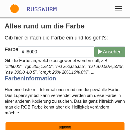
RUSSWURM
Alles rund um die Farbe
Gallery
Gib hier einfach die Farbe ein und los geht's:
Farbe
Englisch
Deutsch
Spanisch
Ansehen
Gib die Farbe an, welche ausgewertet werden soll, z.B.
"
#ff8000
", "
rgb 255,128,0
", "
hsl 260,0.5,0.5
", "
hsl 200,50%,50%
",
"
hsv 300,0.4,0.5
", "
cmyk 20%,20%,10%,0%
", ...
Farbeninformation
Hier eine Liste mit Informationen rund um die gewählte Farbe.
Das Lupensymbol kann verwendet werden um diese Farbe in
einer anderen Kodierung zu suchen. Das ist ganz hilfreich wenn
man die RGB Farbe kennt aber die Helligkeit verändern
möchte.
#ff8000