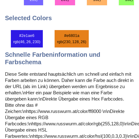
Selected Colors
#2e1ae6
#e6801a
rgb(46, 26, 230)
rgb(230, 128, 26)
Schnelle Farbeninformation und
Farbschema
Diese Seite entstand hauptsächlich um schnell und einfach mit
Farben arbeiten zu können. Daher kann die Farbe auch direkt in
der URL (als im Link) übergeben werden um Ergebnisse zu
erhalten.\nHier ein paar Beispiele wie man eine Farbe
übergeben kann:\nDirekte Übergabe eines Hex Farbcodes.
Bitte ohne das #
Zeichen:\nhttps://www.russwurm.at/color/ff8000 \n\nDirekte
Übergabe eines RGB
Farbcodes:\nhttps://www.russwurm.at/color/rgb(255,128,0)\n\nDir
Übergabe eines HSL
Farbwertes:\nhttps://www.russwurm.at/color/hsl(100,0.3,0.3)\n\nD