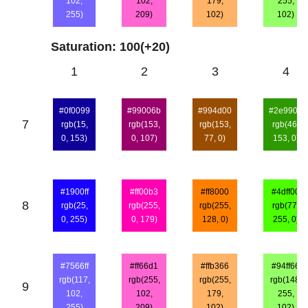
102,
102,
179,
255,
255)
209)
102)
102)
Saturation: 100(+20)
1
2
3
4
#0f0099
#99006b
#994d00
#2e9900
7
rgb(15,
rgb(153,
rgb(153,
rgb(46,
0, 153)
0, 107)
77, 0)
153, 0)
#1900ff
#ff00b3
#ff8000
#4dff00
8
rgb(25,
rgb(255,
rgb(255,
rgb(77,
0, 255)
0, 179)
128, 0)
255, 0)
#7566ff
#ff66d1
#ffb366
#94ff66
rgb(117,
rgb(255,
rgb(255,
rgb(148,
9
102,
102,
179,
255,
255)
209)
102)
102)