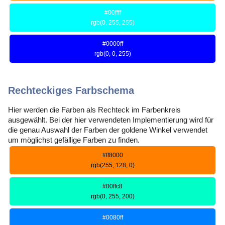
#00ffff
rgb(0, 255, 255)
#0000ff
rgb(0, 0, 255)
Rechteckiges Farbschema
Hier werden die Farben als Rechteck im Farbenkreis
ausgewählt. Bei der hier verwendeten Implementierung wird für
die genau Auswahl der Farben der goldene Winkel verwendet
um möglichst gefällige Farben zu finden.
#ff8000
rgb(255, 128, 0)
#00ffc8
rgb(0, 255, 200)
#0080ff