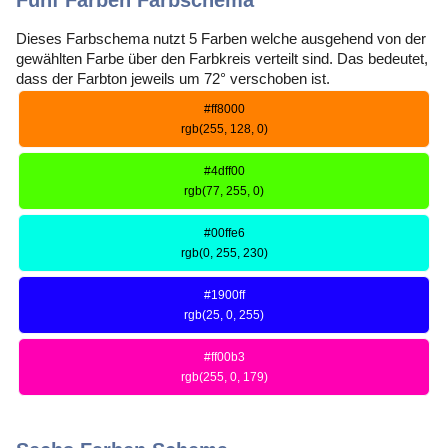
Fünf Farben Farbschema
Dieses Farbschema nutzt 5 Farben welche ausgehend von der
gewählten Farbe über den Farbkreis verteilt sind. Das bedeutet,
dass der Farbton jeweils um 72° verschoben ist.
#ff8000
rgb(255, 128, 0)
#4dff00
rgb(77, 255, 0)
#00ffe6
rgb(0, 255, 230)
#1900ff
rgb(25, 0, 255)
#ff00b3
rgb(255, 0, 179)