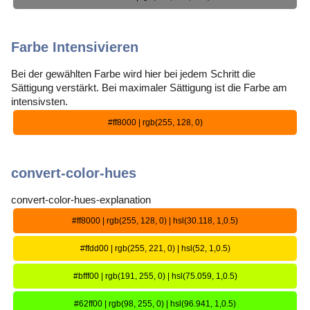
Farbe Intensivieren
Bei der gewählten Farbe wird hier bei jedem Schritt die
Sättigung verstärkt. Bei maximaler Sättigung ist die Farbe am
intensivsten.
#ff8000 | rgb(255, 128, 0)
convert-color-hues
convert-color-hues-explanation
#ff8000 | rgb(255, 128, 0) | hsl(30.118, 1,0.5)
#ffdd00 | rgb(255, 221, 0) | hsl(52, 1,0.5)
#bfff00 | rgb(191, 255, 0) | hsl(75.059, 1,0.5)
#62ff00 | rgb(98, 255, 0) | hsl(96.941, 1,0.5)