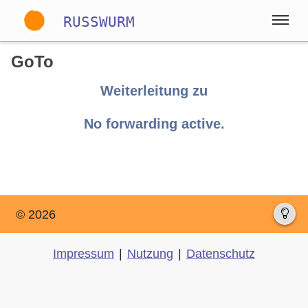
RUSSWURM
GoTo
Gallery
Weiterleitung zu
No forwarding active.
Englisch
Deutsch
Spanisch
© 2026
Impressum
|
Nutzung
|
Datenschutz