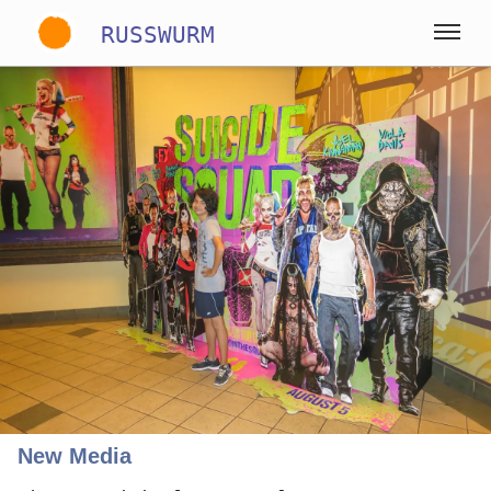
RUSSWURM
Gallery
Englisch
Deutsch
Spanisch
New Media