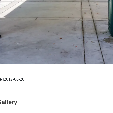
 [2017-06-20]
allery