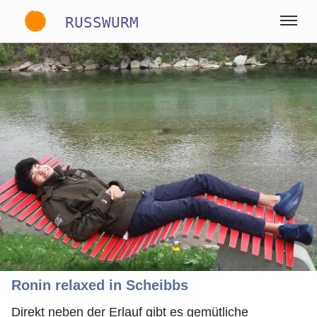
RUSSWURM
Gallery
English
German
Spanish
Ronin relaxed in Scheibbs
Direkt neben der Erlauf gibt es gemütliche